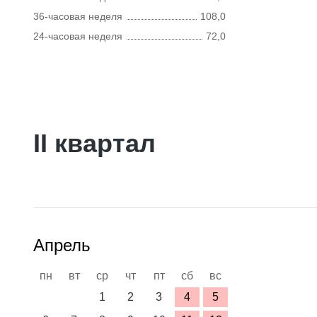
36-часовая неделя
108,0
24-часовая неделя
72,0
II квартал
Апрель
пн
вт
ср
чт
пт
сб
вс
1
2
3
4
5