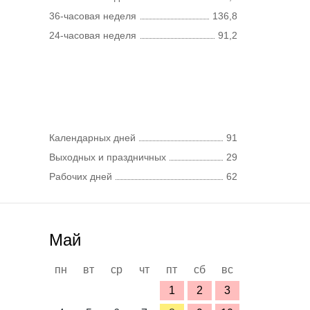
36-часовая неделя
136,8
24-часовая неделя
91,2
Календарных дней
91
Выходных и праздничных
29
Рабочих дней
62
Май
пн
вт
ср
чт
пт
сб
вс
1
2
3