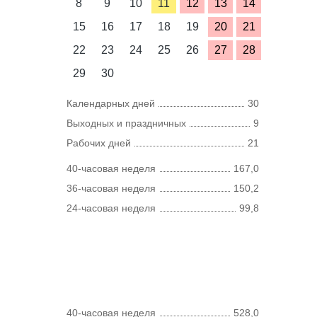
8
9
10
11
12
13
14
15
16
17
18
19
20
21
22
23
24
25
26
27
28
29
30
Календарных дней
30
Выходных и праздничных
9
Рабочих дней
21
40-часовая неделя
167,0
36-часовая неделя
150,2
24-часовая неделя
99,8
40-часовая неделя
528,0