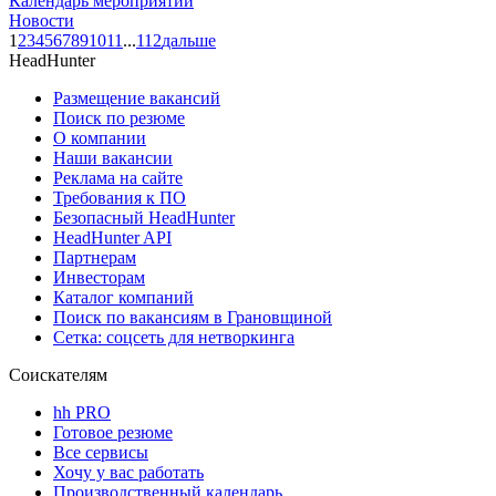
Календарь мероприятий
Новости
1
2
3
4
5
6
7
8
9
10
11
...
112
дальше
HeadHunter
Размещение вакансий
Поиск по резюме
О компании
Наши вакансии
Реклама на сайте
Требования к ПО
Безопасный HeadHunter
HeadHunter API
Партнерам
Инвесторам
Каталог компаний
Поиск по вакансиям в Грановщиной
Сетка: соцсеть для нетворкинга
Соискателям
hh PRO
Готовое резюме
Все сервисы
Хочу у вас работать
Производственный календарь