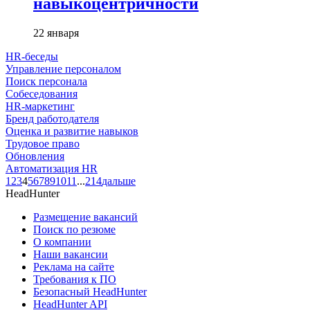
навыкоцентричности
22 января
HR-беседы
Управление персоналом
Поиск персонала
Собеседования
HR-маркетинг
Бренд работодателя
Оценка и развитие навыков
Трудовое право
Обновления
Автоматизация HR
1
2
3
4
5
6
7
8
9
10
11
...
214
дальше
HeadHunter
Размещение вакансий
Поиск по резюме
О компании
Наши вакансии
Реклама на сайте
Требования к ПО
Безопасный HeadHunter
HeadHunter API