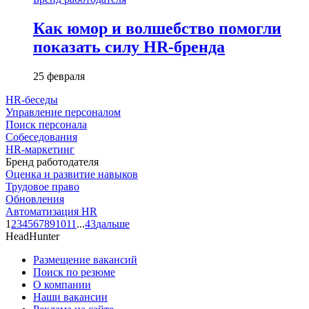
Как юмор и волшебство помогли
показать силу HR-бренда
25 февраля
HR-беседы
Управление персоналом
Поиск персонала
Собеседования
HR-маркетинг
Бренд работодателя
Оценка и развитие навыков
Трудовое право
Обновления
Автоматизация HR
1
2
3
4
5
6
7
8
9
10
11
...
43
дальше
HeadHunter
Размещение вакансий
Поиск по резюме
О компании
Наши вакансии