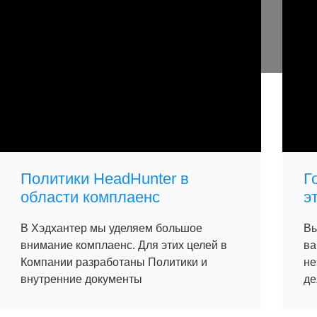
Политики HeadHunter в
Г
области комплаенс
э
В Хэдхантер мы уделяем большое
Вы
внимание комплаенс. Для этих целей в
ва
Компании разработаны Политики и
не
внутренние документы
де