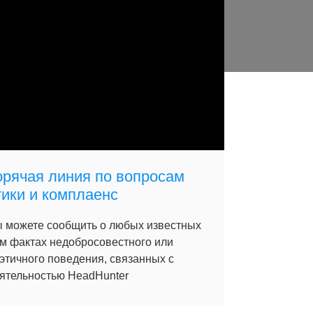
орячая линия по вопросам
тики и комплаенс
 можете сообщить о любых известных
м фактах недобросовестного или
этичного поведения, связанных с
ятельностью HeadHunter